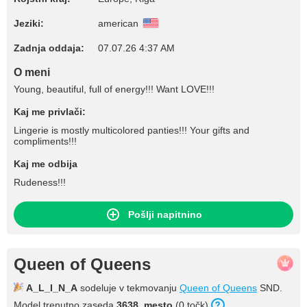
Jeziki:
american
Zadnja oddaja:
07.07.26 4:37 AM
O meni
Young, beautiful, full of energy!!! Want LOVE!!!
Kaj me privlači:
Lingerie is mostly multicolored panties!!! Your gifts and
compliments!!!
Kaj me odbija
Rudeness!!!
Pošlji napitnino
Queen of Queens
A_L_I_N_A
sodeluje v tekmovanju
Queen of Queens
SND.
Model trenutno zaseda
3638. mesto
(0 točk).