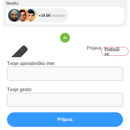
+14.6K
Sledilci
+14.6K
sledilcev
Prijava
Pridruži
se
Tvoje uporabniško ime:
Tvoje geslo:
Prijava