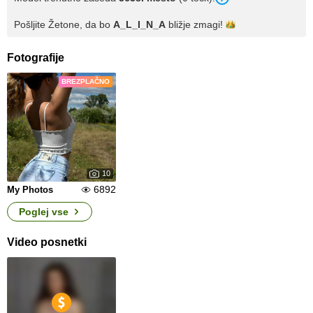
Pošljite Žetone, da bo
A_L_I_N_A
bližje
zmagi!
Fotografije
BREZPLAČNO
10
6892
My Photos
Poglej vse
Video posnetki