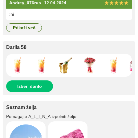
Andrey_076rus
12.04.2024
:hi
prikaži več
Darila 58
Izberi darilo
Seznam želja
Pomagajte
A_L_I_N_A
izpolniti željo!