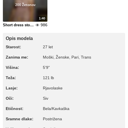
200 Žetonov
1:40
986
Short dress stockings and panties
Opis modela
Starost:
27 let
Zanima me:
Moški, Ženske, Pari, Trans
Višina:
5'9"
Teža:
121 lb
Lasje:
Rjavolaske
Oči:
Siv
Etičnost:
Bela/Kavkaška
Sramne dlake:
Postrižena