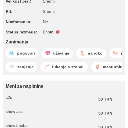
Velikost prsi:
Srednji
Rit:
Srednji
Nimfomanka:
Ne
Status razmerja:
Enotni
Zanimanja
pogovori
uživanje
na roko
nag
sanjanje
fukanje s stopali
masturbiranj
Meni za napitnine
c2c
50 TKN
show ass
50 TKN
show boobs
50 TKN