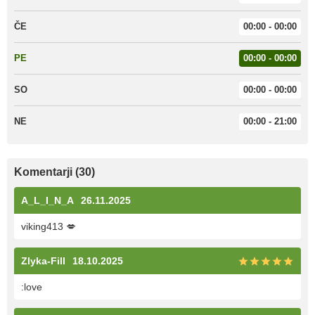
ČE
00:00 - 00:00
PE
00:00 - 00:00
SO
00:00 - 00:00
NE
00:00 - 21:00
Komentarji (30)
A_L_I_N_A
26.11.2025
viking413 💋
Zlyka-Fill
18.10.2025
:love